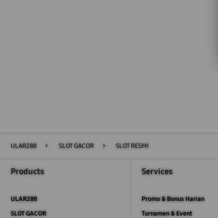
Layer Popup Close
ULAR288
>
SLOT GACOR
>
SLOT RESMI
Footer Navigation
Products
Services
ULAR288
Promo & Bonus Harian
SLOT GACOR
Turnamen & Event