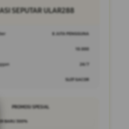
ASI SEPUTAR ULAR288
ber
8 JUTA PENGGUNA
10.000
nggan
24/7
SLOT GACOR
PROMOSI SPESIAL
R BARU 300%