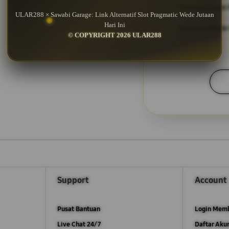
Minimal Depo 
ULAR288 × Sawabi Garage: Link Alternatif Slot Pragmatic Wede Jutaan
Hari Ini
Minimal Wede
© COPYRIGHT 2026 ULAR288
Support
Account
Pusat Bantuan
Login Mem
Live Chat 24/7
Daftar Aku