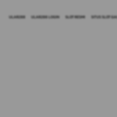
Skip
to
content
ULAR288
ULAR288 LOGIN
SLOT RESMI
SITUS SLOT G